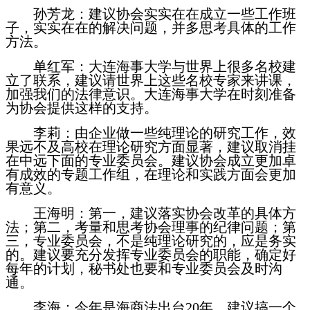
孙芳龙：建议协会实实在在成立一些工作班
子，实实在在的解决问题，并多思考具体的工作
方法。
单红军：大连海事大学与世界上很多名校建
立了联系，建议请世界上这些名校专家来讲课，
加强我们的法律意识。大连海事大学在时刻准备
为协会提供这样的支持。
李莉：由企业做一些纯理论的研究工作，效
果远不及高校在理论研究方面显著，建议取消挂
在中远下面的专业委员会。建议协会成立更加卓
有成效的专题工作组，在理论和实践方面会更加
有意义。
王海明：第一，建议落实协会改革的具体方
法；第二，考量和思考协会理事的纪律问题；第
三，专业委员会，不是纯理论研究的，应是务实
的。建议要充分发挥专业委员会的职能，确定好
每年的计划，秘书处也要和专业委员会及时沟
通。
李海：今年是海商法出台
20年。建议搞一个