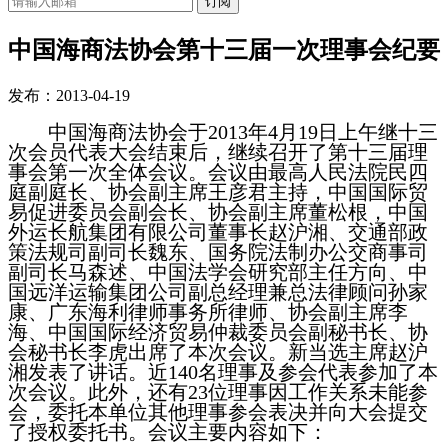
订阅
中国海商法协会第十三届一次理事会纪要
发布：2013-04-19
中国海商法协会于
2013年4月19日上午继十三
次会员代表大会结束后，继续召开了第十三届理
事会第一次全体会议。会议由最高人民法院民四
庭副庭长、协会副主席王彦君主持，中国国际贸
易促进委员会副会长、协会副主席董松根，中国
外运长航集团有限公司董事长赵沪湘、交通部政
策法规司副司长魏东、国务院法制办公交商事司
副司长马森述、中国法学会研究部主任方向、中
国远洋运输集团公司副总经理兼总法律顾问孙家
康、广东海利律师事务所律师、协会副主席李
海、中国国际经济贸易仲裁委员会副秘书长、协
会秘书长李虎出席了本次会议。新当选主席赵沪
湘发表了讲话。近140名理事及参会代表参加了本
次会议。此外，还有23位理事因工作关系未能参
会，委托本单位其他理事参会表决并向大会提交
了授权委托书。会议主要内容如下：