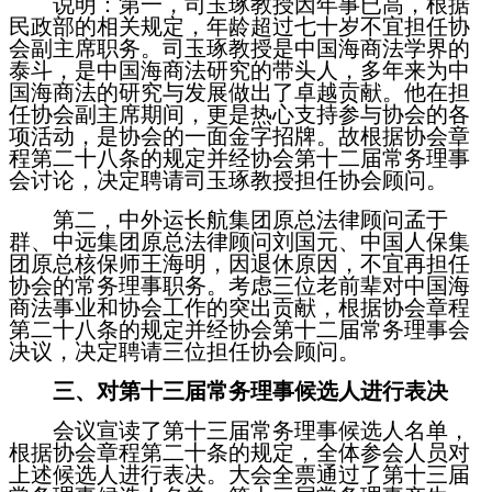
说明：第一，司玉琢教授因年事已高，根据
民政部的相关规定，年龄超过七十岁不宜担任协
会副主席职务。司玉琢教授是中国海商法学界的
泰斗，是中国海商法研究的带头人，多年来为中
国海商法的研究与发展做出了卓越贡献。他在担
任协会副主席期间，更是热心支持参与协会的各
项活动，是协会的一面金字招牌。故根据协会章
程第二十八条的规定并经协会第十二届常务理事
会讨论，决定聘请司玉琢教授担任协会顾问。
第二，中外运长航集团原总法律顾问孟于
群、中远集团原总法律顾问刘国元、中国人保集
团原总核保师王海明，因退休原因，不宜再担任
协会的常务理事职务。考虑三位老前辈对中国海
商法事业和协会工作的突出贡献，根据协会章程
第二十八条的规定并经协会第十二届常务理事会
决议，决定聘请三位担任协会顾问。
三、对第十三届常务理事候选人进行表决
会议宣读了第十三届常务理事候选人名单，
根据协会章程第二十条的规定，全体参会人员对
上述候选人进行表决。大会全票通过了第十三届