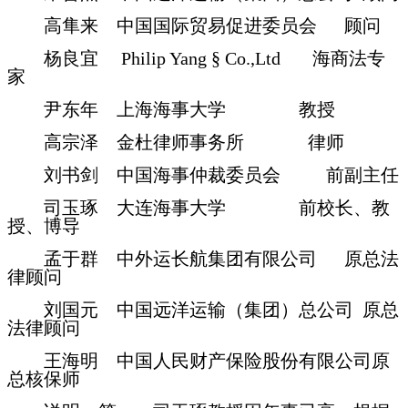
高隼来 中国国际贸易促进委员会
顾问
杨良宜
Philip Yang § Co.,Ltd 海商法专
家
尹东年 上海海事大学
教授
高宗泽 金杜律师事务所
律师
刘书剑 中国海事仲裁委员会
前副主任
司玉琢
大连海事大学 前校长、教
授、博导
孟于群
中外运长航集团有限公司 原总法
律顾问
刘国元
中国远洋运输（集团）总公司 原总
法律顾问
王海明
中国人民财产保险股份有限公司原
总核保师