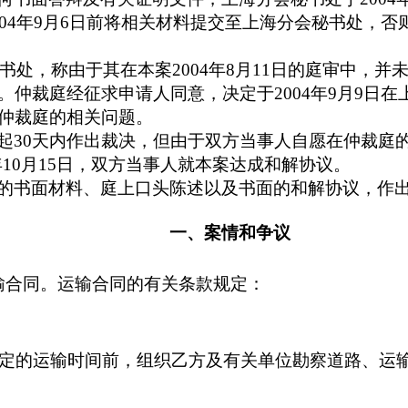
04
年
9
月
6
日前
将相关材料提交至上海分会秘书处，否
书处，称由于其在本案
2004
年
8
月
11
日
的庭审中，并
。仲裁庭经征求申请人同意，决定于
2004
年
9
月
9
日
在
仲裁庭的相关问题。
起
30
天内作出裁决，但由于双方当事人自愿在仲裁庭
年
10
月
15
日
，双方当事人就本案达成和解协议。
的书面材料、庭上口头陈述以及书面的和解协议，作
一、案情和争议
输合同。运输合同的有关条款规定：
定的运输时间前，组织乙方及有关单位勘察道路、运