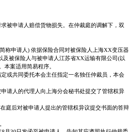
请求被申请人赔偿货物损失。在仲裁庭的调解下，双
简称申请人
)
依据保险合同对被保险人上海
XX
变压器
以及被保险人与被申请人江苏省
XX
运输有限公司
(
以
。本案适用简易程序。
指定或共同委托本会主任指定一名独任仲裁员，本会
被申请人的代理人向上海分会秘书处提交了管辖权异
可在庭后对被申请人提出的管辖权异议提交书面的答辩
。
年
8
月
30
日
发函至被申请人，告知其应遵照执行仲裁委