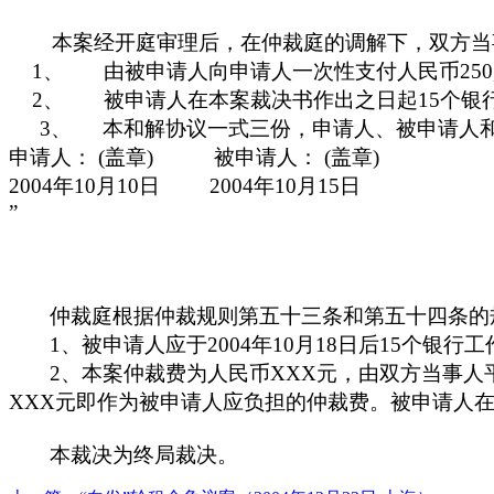
本案经开庭审理后，在仲裁庭的调解下，双方当
1、
由被申请人向申请人一次性支付人民币
250
2、
被申请人在本案裁决书作出之日起
15
个银
3、
本和解协议一式三份，申请人、被申请人
申请人：
(
盖章
)
被申请人：
(
盖章
)
2004
年
10
月
10
日
2004
年
10
月
15
日
”
仲裁庭根据仲裁规则第五十三条和第五十四条的
1
、被申请人应于
2004
年
10
月
18
日
后
15
个银行工
2
、本案仲裁费为人民币
XXX
元，由双方当事人
XXX
元即作为被申请人应负担的仲裁费。被申请人
本裁决为终局裁决。