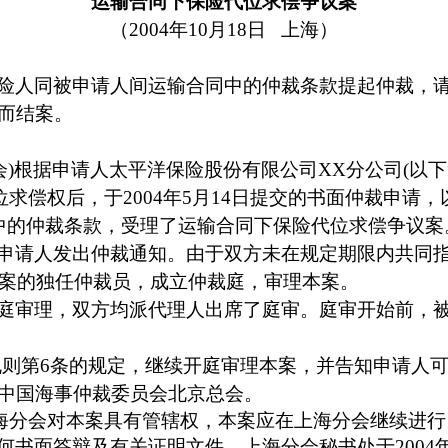
运输合同下保险代位求偿争议案
（
2004
年
10
月
18
日
上海）
险人同被申请人间运输合同中的仲裁条款提起仲裁，
而结案。
会
)
根据申请人太平洋保险股份有限公司
XX
分公司
(
以下
位求偿权后，于
2004
年
5
月
14
日
提交的书面仲裁申请，
中的仲裁条款，受理了运输合同下保险代位求偿争议案
申请人发出仲裁通知。由于双方未在规定期限内共同
案的独任仲裁员，成立仲裁庭，审理本案。
庭审理，双方均派代理人出席了庭审。庭审开始前，
规则第
6
条的规定，继续开庭审理本案，并告知申请人
中国海事仲裁委员会北京总会。
海分会对本案具有管辖权，本案应在上海分会继续进行
何书面答辩及有关证明文件，上海分会秘书处于
2004