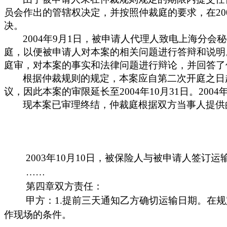
员会作出的管辖权决定，并按照仲裁庭的要求，在
20
决。
2004
年
9
月
1
日
，被申请人代理人致电上海分会秘
庭，以便被申请人对本案的相关问题进行答辩和说明
庭审，对本案的事实和法律问题进行辩论，并回答了
根据仲裁规则的规定，本案应自第二次开庭之日
议，因此本案的审限延长至
2004
年
10
月
31
日
。
2004
现本案已审理终结，仲裁庭根据双方当事人提供
2003
年
10
月
10
日
，被保险人与被申请人签订运
……
第四章
双方责任：
甲方：
1.
提前三天通知乙方确切运输日期。在规
作现场的条件。