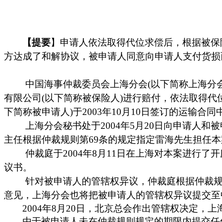
【提要
】申请人依法取得代位求偿后，根据被保
方达成了和解协议，被申请人同意向申请人支付货损
中国海事仲裁委员会上海分会
(
以下简称上海分
有限公司
(
以下简称被保险人
)
进行赔付，依法取得代
下简称被申请人
)
于
2003
年
10
月
10
日
签订的运输合同
上海分会秘书处于
2004
年
5
月
20
日
向申请人和被
主任根据仲裁规则第
69
条的规定指定雷海先生担任本
仲裁庭于
2004
年
8
月
11
日
在上海对本案进行了开
议书。
针对被申请人的管辖权异议，仲裁庭根据仲裁
意见，上海分会也将把被申请人的管辖权异议提交至
2004
年
8
月
20
日
，北京总会作出管辖权决定，上
由于被申请人未在仲裁规则规定的期限内提交任