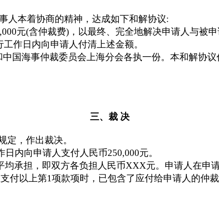
事人本着协商的精神，达成如下和解协议
:
,000
元
(
含仲裁费
)
，以最终、完全地解决申请人与被申
行工作日内向申请人付清上述金额。
和中国海事仲裁委员会上海分会各执一份。本和解协议
三、裁
决
规定，作出裁决。
作日内向申请人支付人民币
250,000
元。
平均承担，即双方各负担人民币
XXX
元。申请人在申
在支付以上第
1
项款项时，已包含了应付给申请人的仲裁