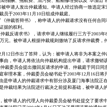
救助报酬、拖航费、清污费、船舶修理费以及
“
华顶山
”
和被申请人发出仲裁通知。申请人经过协商一致选定宋
裁员于
2003
年
11
月
10
日
组成仲裁庭。
了《仲裁答辩书》，称申请人的仲裁请求没有任何合同
证据的权利。
《仲裁反请求书》，请求申请人继续履行三方于
2003
年
万元。被申请人根据仲裁规则缴纳了反请求仲裁费，
2
月
12
日
作出了答辩，认为：被申请人将非为本案之仲
事由，申请人将依法向仲裁机构提出申请，请求撤销
向仲裁委员会提出撤回反请求的申请。仲裁庭于同日同
庭审理本案，仲裁委员会秘书处于
2003
年
12
月
16
日
将
由是申请人的仲裁请求中有部分涉及厦门海事法院正
是仲裁结果为法院进行裁决之前提和基础，被申请人
。
，被申请人的代理人向仲裁委员会秘书处提交了要求