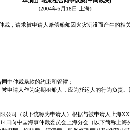
“
华顶山
”
轮期租合同争议案(中间裁决)
(2004
年
6
月
18
日
上海
)
仲裁，请求被申请人赔偿船舶因火灾沉没而产生的相
合同中仲裁条款的约束和管辖；
，被申请人作为定期租船人，应为托运人的行为负责。
有限公司（以下统称为申请人）根据与被申请人上海
XX
14
日
向中国海事仲裁委员会上海分会（以下简称上海