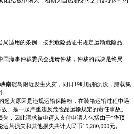
期租给被申请人，租期为自船舶交付之日起的
3
＋
3
个
当局适用的条例，按照危险品证书规定运输危险品。
中国海事仲裁委员会提请仲裁，仲裁的裁决是终局
峡南碇岛附近发生火灾，同日
19
时船舶沉没，船载集
明。
的起火原因是违规运输保险粉，在装箱运输过程中遇
事故。是一起严重违反危险品运输规定的责任事故。
损失，因此请求被申请人支付申请人包括由于
“
华顶
轮运营损失和其他损失共计人民币
15,280,000
元。