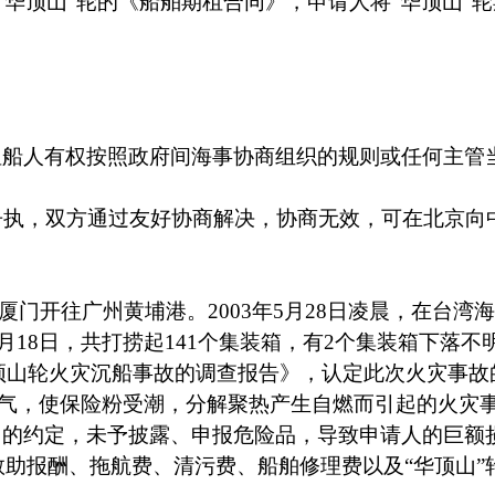
“
华顶山
”
轮的《船舶期租合同》，申请人将
“
华顶山
”
轮
租船人有权按照政府间海事协商组织的规则或任何主管
争执，双方通过友好协商解决，协商无效，可在北京向
厦门开往广州黄埔港。
2003
年
5
月
28
日
凌晨，在台湾海
月
18
日
，共打捞起
141
个集装箱，有
2
个集装箱下落不
顶山轮火灾沉船事故的调查报告》，认定此次火灾事故
气，使保险粉受潮，分解聚热产生自燃而引起的火灾
同的约定，未予披露、申报危险品，导致申请人的巨额
救助报酬、拖航费、清污费、船舶修理费以及
“
华顶山
”