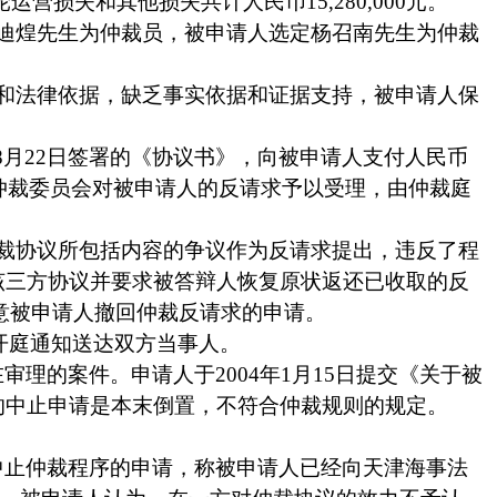
轮运营损失和其他损失共计人民币
15,280,000
元。
迪煌先生为仲裁员，被申请人选定杨召南先生为仲裁
和法律依据，缺乏事实依据和证据支持，被申请人保
8
月
22
日
签署的《协议书》，向被申请人支付人民币
仲裁委员会对被申请人的反请求予以受理，由仲裁庭
裁协议所包括内容的争议作为反请求提出，违反了程
该三方协议并要求被答辩人恢复原状返还已收取的反
意被申请人撤回仲裁反请求的申请。
开庭通知送达双方当事人。
在审理的案件。申请人于
2004
年
1
月
15
日
提交《关于被
的中止申请是本末倒置，不符合仲裁规则的规定。
中止仲裁程序的申请，称被申请人已经向天津海事法