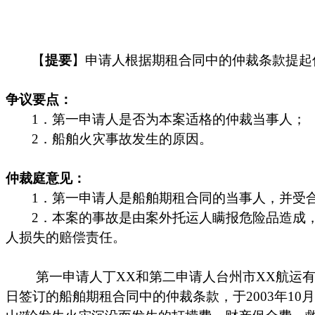
【
提要
】申请人根据期租合同中的仲裁条款提起
争议要点：
1
．第一申请人是否为本案适格的仲裁当事人；
2
．船舶火灾事故发生的原因。
仲裁庭意见：
1
．第一申请人是船舶期租合同的当事人，并受
2
．本案的事故是由案外托运人瞒报危险品造成
人损失的赔偿责任。
第一申请人丁
XX
和第二申请人台州市
XX
航运
日
签订的船舶期租合同中的仲裁条款，于
2003
年
10
月