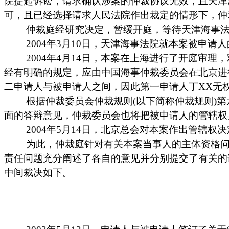
院提起诉讼，请求确认涉案的仲裁协议无效，且天津
可，且已经选择请求人民法院作出裁定的情形下，仲
仲裁庭经研究决定，暂缓开庭，等待天津海事
2004
年
3
月
10
日
，天津海事法院就本案被申请人
2004
年
4
月
14
日
，本案在上海进行了开庭审理，
经有明确的规定，应由中国海事仲裁委员会在北京进
二申请人与被申请人之间，因此第一申请人丁
XX
无
根据仲裁委员会仲裁规则
(
以下简称仲裁规则
)
第
面的答辩意见，仲裁委员会也将把被申请人的管辖权
2004
年
5
月
14
日
，北京总会对本案作出管辖权决
为此，仲裁庭针对有关本案当事人的主体资格
责任问题充分阐述了各自的意见并分别提交了有关的
中间裁决如下。