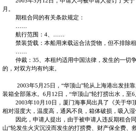
2003
年
5
月
12
日
，申请人与被申请人签订了关于
月。
期租合同的有关条款规定：
……
航行范围：
4
、
……
禁装货载：本船用来载运合法货物，但不排除
……
仲裁：
35
、本租约适用中国法律，发生的一切
的，对双方均有约束。
2003
年
5
月
25
日
，“
华顶山
”
轮从上海港出发挂靠
装箱全部落水。
6
月
12
日
，
“
华顶山
”
轮打捞出水，至
6
2003
年
10
月
10
日
，厦门海事局出具了《关于华
相对湿度大，温度高，通风不良，箱体破损，吸入湿
因此，申请人提出，由于被申请人违反期租合
山
”
轮发生火灾沉没而发生的打捞费、财产保全费、